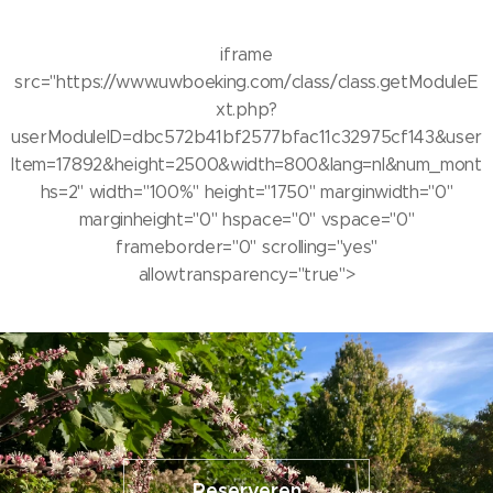
iframe
src="https://www.uwboeking.com/class/class.getModuleE
xt.php?
userModuleID=dbc572b41bf2577bfac11c32975cf143&user
Item=17892&height=2500&width=800&lang=nl&num_mont
hs=2" width="100%" height="1750" marginwidth="0"
marginheight="0" hspace="0" vspace="0"
frameborder="0" scrolling="yes"
allowtransparency="true">
Reserveren