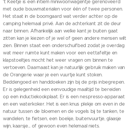
't Keetje is een intiem miniwoonwagentje gerenoveerd
met oude bouwmaterialen voor één of twee personen.
Het staat in de boomgaard wat verder achter op de
camping helemaal privé. Aan de achterkant zit de deur
naar binnen. Afhankelijk aan welke kant je buiten gaat
zitten kan je kiezen of je wel of geen andere mensen wilt
zien. Binnen staat een onderschuifbed zodat je overdag
wat meer ruimte kunt maken voor een eettafeltje en
klapstoeltjes mocht het weer vragen om binnen te
vertoeven. Daarnaast kan je natuurlijk gebruik maken van
de Orangerie waar je een vuurtje kunt stoken.
Beddengoed en handdoeken zijn bij de prijs inbegrepen.
Er is gelegenheid een eenvoudige maaltijd te bereiden
op een inductiekookplaat. Er is een nespresso-apparaat
en een waterkoker. Het is een knus plekje om even in de
natuur tussen de bloemen en de vogels bij te tanken, te
wandelen, te fietsen, een boekje, buitenvuurtje, glaasje
wijn, kaarsje... of gewoon even helemaal niets.