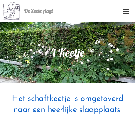
De Zoete Aagt
't Keetje
Het schaftkeetje is omgetoverd
naar een heerlijke slaapplaats.